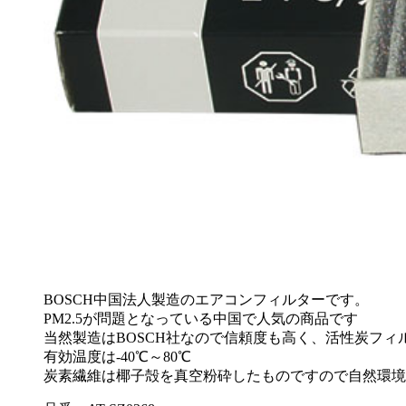
BOSCH中国法人製造のエアコンフィルターです。
PM2.5が問題となっている中国で人気の商品です
当然製造はBOSCH社なので信頼度も高く、活性炭フ
有効温度は-40℃～80℃
炭素繊維は椰子殻を真空粉砕したものですので自然環境